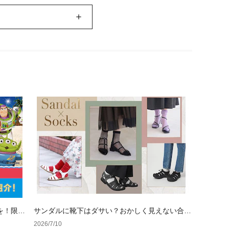
を！限定
サンダルに靴下はダサい？おかしく見えない合わ
せ方の黄金法則と男女別おすすめコーデ
2026/7/10