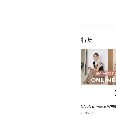
特集
NANO universe
2026/8/6