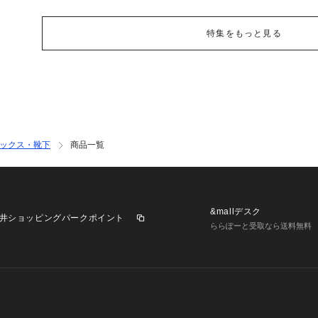
特集をもっと見る
ックス・靴下
商品一覧
&mallデスク
井ショッピングパークポイント
ららぽーと受取なら送料無料