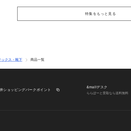
特集をもっと見る
ソックス・靴下
商品一覧
&mallデスク
井ショッピングパークポイント
ららぽーと受取なら送料無料