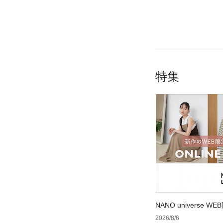
特集
NANO universe
2026/8/6