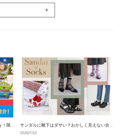
を！限定
サンダルに靴下はダサい？おかしく見えない合わ
せ方の黄金法則と男女別おすすめコーデ
2026/7/10