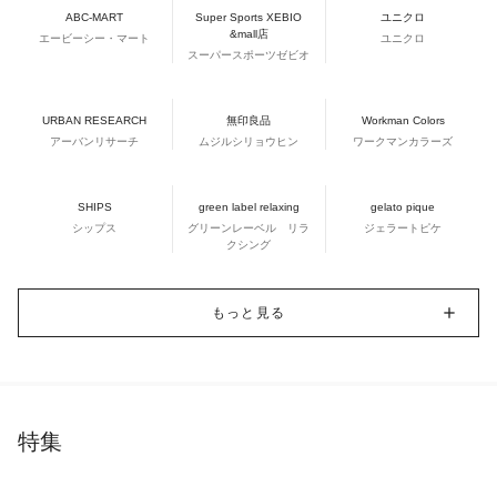
ABC-MART
Super Sports XEBIO
ユニクロ
&mall店
エービーシー・マート
ユニクロ
スーパースポーツゼビオ
URBAN RESEARCH
無印良品
Workman Colors
アーバンリサーチ
ムジルシリョウヒン
ワークマンカラーズ
SHIPS
green label relaxing
gelato pique
シップス
グリーンレーベル リラ
ジェラートピケ
クシング
もっと見る
特集