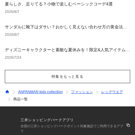
夏らしさ、足りてる？小物で楽しむベーシックコーデ4選
2026/8/7
サンダルに靴下はダサい？おかしく見えない合わせ方の黄金法則
と男女別おすすめコーデ
2026/8/7
ディズニーキャラクターと素敵な夏休みを！限定&人気アイテム特
集
2026/7/24
特集をもっと見る
ANPANMAN kids collection
ファッション
レッグウエア
商品一覧
三井ショッピングパークアプリ
全国の三井ショッピングパークポイント対象施設でご利用できるアプ
リ