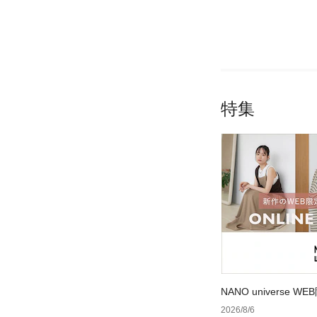
特集
NANO universe
2026/8/6