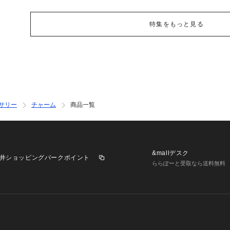
特集をもっと見る
サリー
チャーム
商品一覧
&mallデスク
井ショッピングパークポイント
ららぽーと受取なら送料無料