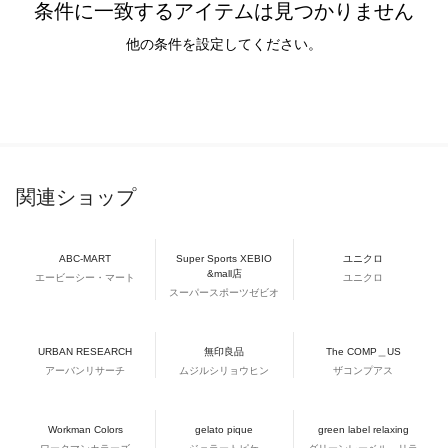
条件に一致するアイテムは見つかりません
他の条件を設定してください。
関連ショップ
ABC-MART
Super Sports XEBIO
ユニクロ
&mall店
エービーシー・マート
ユニクロ
スーパースポーツゼビオ
URBAN RESEARCH
無印良品
The COMP＿US
アーバンリサーチ
ムジルシリョウヒン
ザコンプアス
Workman Colors
gelato pique
green label relaxing