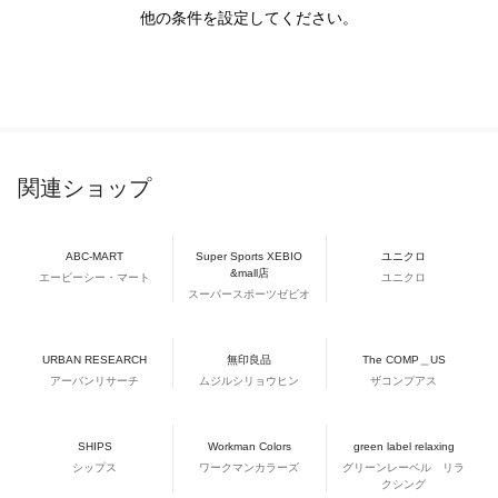
他の条件を設定してください。
関連ショップ
ABC-MART
Super Sports XEBIO
ユニクロ
&mall店
エービーシー・マート
ユニクロ
スーパースポーツゼビオ
URBAN RESEARCH
無印良品
The COMP＿US
アーバンリサーチ
ムジルシリョウヒン
ザコンプアス
SHIPS
Workman Colors
green label relaxing
シップス
ワークマンカラーズ
グリーンレーベル リラ
クシング