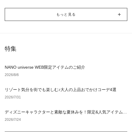
もっと見る
特集
NANO universe WEB限定アイテムのご紹介
2026/8/6
リゾート気分を街でも楽しむ♪大人の上品おでかけコーデ4選
2026/7/31
ディズニーキャラクターと素敵な夏休みを！限定&人気アイテム特
集
2026/7/24