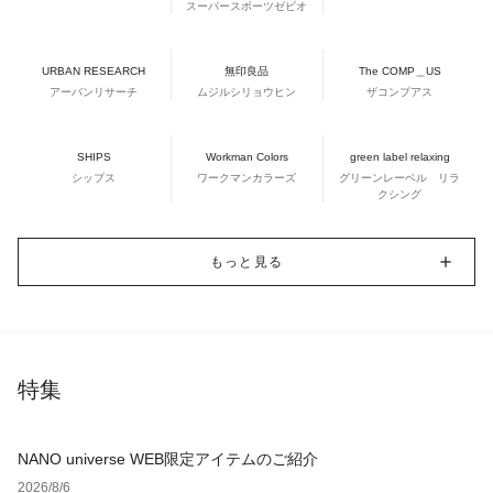
スーパースポーツゼビオ
URBAN RESEARCH
無印良品
The COMP＿US
アーバンリサーチ
ムジルシリョウヒン
ザコンプアス
SHIPS
Workman Colors
green label relaxing
シップス
ワークマンカラーズ
グリーンレーベル リラ
クシング
もっと見る
特集
NANO universe WEB限定アイテムのご紹介
2026/8/6