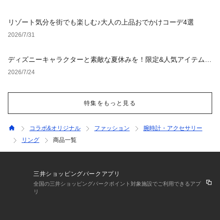
リゾート気分を街でも楽しむ♪大人の上品おでかけコーデ4選
2026/7/31
ディズニーキャラクターと素敵な夏休みを！限定&人気アイテム特
集
2026/7/24
特集をもっと見る
コラボ&オリジナル
ファッション
腕時計・アクセサリー
リング
商品一覧
三井ショッピングパークアプリ
全国の三井ショッピングパークポイント対象施設でご利用できるアプ
リ