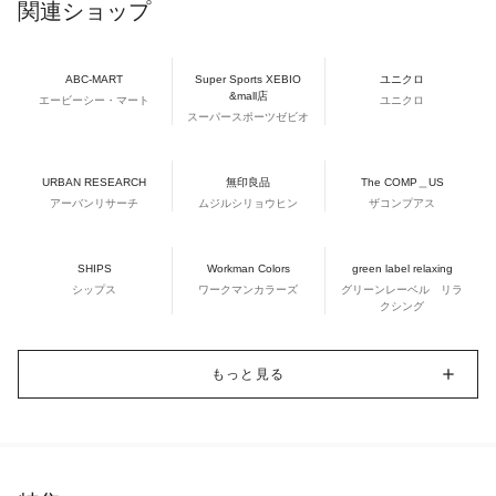
関連ショップ
ABC-MART
Super Sports XEBIO
ユニクロ
&mall店
エービーシー・マート
ユニクロ
スーパースポーツゼビオ
URBAN RESEARCH
無印良品
The COMP＿US
アーバンリサーチ
ムジルシリョウヒン
ザコンプアス
SHIPS
Workman Colors
green label relaxing
シップス
ワークマンカラーズ
グリーンレーベル リラ
クシング
もっと見る