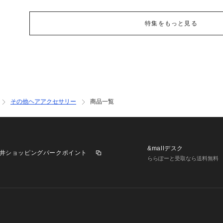
特集をもっと見る
その他ヘアアクセサリー
商品一覧
&mallデスク
井ショッピングパークポイント
ららぽーと受取なら送料無料