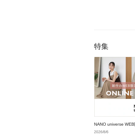
特集
NANO universe
2026/8/6