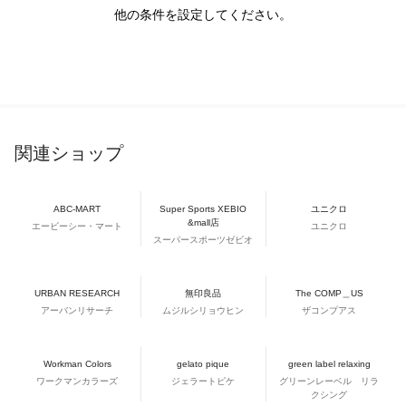
他の条件を設定してください。
関連ショップ
ABC-MART
Super Sports XEBIO
ユニクロ
&mall店
エービーシー・マート
ユニクロ
スーパースポーツゼビオ
URBAN RESEARCH
無印良品
The COMP＿US
アーバンリサーチ
ムジルシリョウヒン
ザコンプアス
Workman Colors
gelato pique
green label relaxing
ワークマンカラーズ
ジェラートピケ
グリーンレーベル リラ
クシング