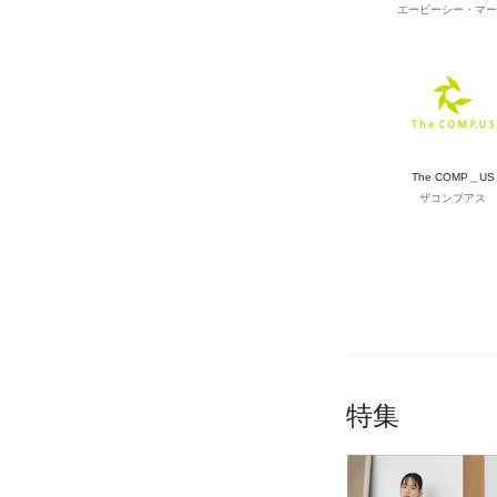
エービーシー・マー
The COMP＿US
ザコンプアス
特集