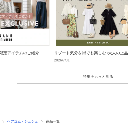
 WEB限定アイテムのご紹介
リゾート気分を街でも楽しむ♪大人の上
けコーデ4選
2026/7/31
特集をもっと見る
ヘアゴム・シュシュ
商品一覧