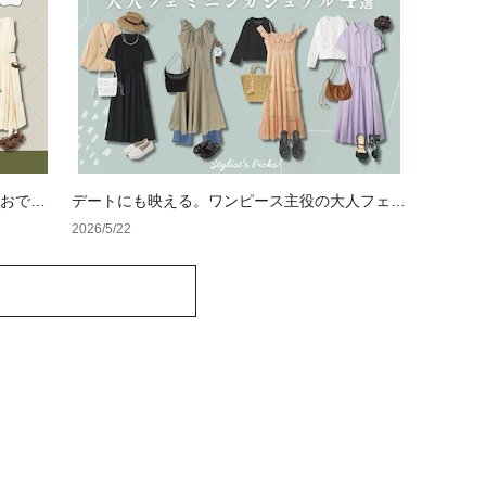
品おでか
デートにも映える。ワンピース主役の大人フェミ
ニンカジュアル4選
2026/5/22