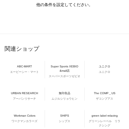
他の条件を設定してください。
関連ショップ
ABC-MART
Super Sports XEBIO
ユニクロ
&mall店
エービーシー・マート
ユニクロ
スーパースポーツゼビオ
URBAN RESEARCH
無印良品
The COMP＿US
アーバンリサーチ
ムジルシリョウヒン
ザコンプアス
Workman Colors
SHIPS
green label relaxing
ワークマンカラーズ
シップス
グリーンレーベル リラ
クシング