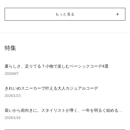
もっと見る
特集
夏らしさ、足りてる？小物で楽しむベーシックコーデ4選
2026/8/7
きれいめスニーカーで叶える大人カジュアルコーデ
2026/1/23
装いから前向きに。スタイリストが導く、一年を明るく始めるオ
フィスカジュアル
2026/1/16