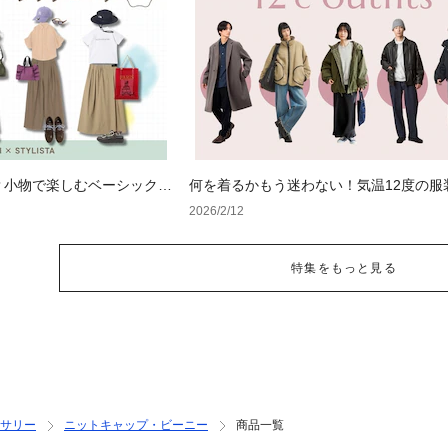
？小物で楽しむベーシックコ
何を着るかもう迷わない！気温12度の服
ド｜最高・最低気温別の正解コーデ【レ
2026/2/12
ス・メンズ】
特集をもっと見る
サリー
ニットキャップ・ビーニー
商品一覧