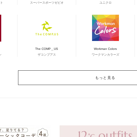
ト
スーパースポーツゼビオ
ユニクロ
The COMP＿US
Workman Colors
ン
ザコンプアス
ワークマンカラーズ
もっと見る