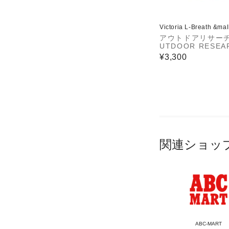
Victoria L-Breath &ma
アウトドアリサー
UTDOOR RESEA
H）ニット帽 トレ
¥3,300
グ 登山 ジュノー
ー 19842011318
関連ショッ
ABC-MART