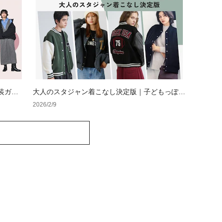
装ガイ
大人のスタジャン着こなし決定版｜子どもっぽさ
ディー
を回避する素材選びと定番コーデ【レディース・
2026/2/9
メンズ】