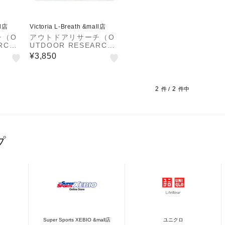
ll店
Victoria L-Breath &mall店
チ（O
アウトドアリサーチ（O
RC
UTDOOR RESEARC
ッキン
H）ニット帽 トレッキン
¥3,850
ビーニ
グ 登山 ジュノービーニ
000
ー ブロンズ 198420113
07000
2
2
件 /
件中
プ
Super Sports XEBIO &mall店
ユニクロ