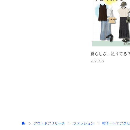
夏らしさ、足りてる
ーデ4選
2026/8/7
アウトドアリサーチ
ファッション
帽子・ヘアアクセ