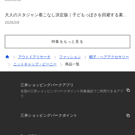
大人のスタジャン着こなし決定版｜子どもっぽさを回避する素材
選びと定番コーデ【レディース・メンズ】
2026/2/9
特集をもっと見る
アウトドアリサーチ
ファッション
帽子・ヘアアクセサリー
ニットキャップ・ビーニー
商品一覧
三井ショッピングパークアプリ
全国の三井ショッピングパークポイント対象施設でご利用できるアプ
リ
三井ショッピングパークポイント