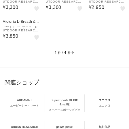
UTDOOR RESEARC
UTDOOR RESEARC
UTDOOR RESEARC
H）ニット帽 トレッキン
H）ニット帽 トレッキン
H）ニット帽 トレッキン
¥3,300
¥3,300
¥2,950
グ 登山 ジュノービーニ
グ 登山 ジュノービーニ
グ 登山 ジュノービーニ
ー 19842011318000
ー 19842011006000
ー 19842011003000
Victoria L-Breath &m
all店
アウトドアリサーチ（O
UTDOOR RESEARC
H）ニット帽 トレッキン
¥3,850
グ 登山 ジュノービーニ
ー ブロンズ 198420113
07000
4
4
件 /
件中
関連ショップ
ABC-MART
Super Sports XEBIO
ユニクロ
&mall店
エービーシー・マート
ユニクロ
スーパースポーツゼビオ
URBAN RESEARCH
gelato pique
無印良品