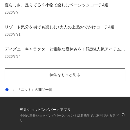
夏らしさ、足りてる？小物で楽しむベーシックコーデ4選
2026/8/7
リゾート気分を街でも楽しむ♪大人の上品おでかけコーデ4選
2026/7/31
ディズニーキャラクターと素敵な夏休みを！限定&人気アイテム特
集
2026/7/24
特集をもっと見る
「ニット」の商品一覧
三井ショッピングパークアプリ
全国の三井ショッピングパークポイント対象施設でご利用できるアプ
リ