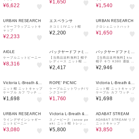
¥1,650
¥6,622
¥1,540
30%OFF
50%OFF
URBAN RESEARCH
エスペランサ
URBAN RESEARCH
イヤーフラップニットキ
ネコミミIVニット帽
クロシェニットハット
ャップ
¥2,200
¥1,650
¥2,233
37%OFF
AIGLE
バックヤードファミリ
バックヤードファミリ
ー
ー
ケーブルニットビーニー
【当商品送料無料】帽子
【当商品送料無料】kiu
レディース ニット帽 通
帽子 キウ K380 通販 2
¥8,316
販 ニット帽子 室内帽子
WAY ニットキャップ ニ
¥2,417
¥2,946
ニット ぼうし 秋冬 あた
ット帽 ワッチキャップ
たか帽子 リバーシブル 2
ビーニー ニット帽子 キ
way 内側シルク
ャップ 折り返し
20%OFF
Victoria L-Breath &m
ROPE’ PICNIC
Victoria L-Breath &m
all店
all店
ニット帽 ニットキャップ
ケーブルニットワッチ/リ
ニット帽 ニットキャップ
ケーブル カフ ワッチ R
ンクコーデ
ケーブル カフ ワッチ R
E24FST5700020 BEG
E24FST5700020 CGR
¥1,698
¥1,760
¥1,698
ベージュ ユニセックス
Y チャコールグレー ユニ
セックス
30%OFF
50%OFF
URBAN RESEARCH
Victoria L-Breath &m
ADABAT STREAM
all店
ラインデザインシャギー
スノーピーク（snow pe
ADABAT STREAM リブ
ニットビーニー
ak）ニット帽 トレッキ
ニットキャップ
ング 登山 Washable ウ
¥3,080
¥5,800
¥3,850
ール ニットキャップ AC
-25AU007 033