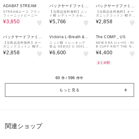
50%OFF
ADABAT STREAM
バックヤードファミリ
バックヤードファミリ
ー
ー
STREAMエース フラッ
【当商品送料無料】ニッ
【当商品送料無料】オー
フィーニットビーニー
ト帽 レディース かわい
ガニックコットン 帽子
い 通販 ニットキャップ
通販 ニットキャップ ニ
¥3,850
¥5,766
¥2,858
ワッチキャップ コットン
ット帽 ビーニー ワッチ
キャップ 防寒 寒さ対策
キャップ ぼうし レディ
カジュアル 暖かい
ース メンズ
バックヤードファミリ
Victoria L-Breath &m
The COMP＿US
ー
all店
【当商品送料無料】オー
ニット帽 トレッキング
NEW ERA (ﾆｭｰｴﾗ) - RI
ガニックコットン 帽子
登山 GEBO2 U 30011-
B CUFF KNIT THE NE
通販 ニットキャップ ニ
FRA
WYORK (ﾘﾌﾞ ｶﾌ ﾆｯﾄ
¥2,858
¥6,600
¥4,400
ット帽 ビーニー ワッチ
ｻﾞ･ﾆｭｰﾖｰｸ)
キャップ ぼうし レディ
ース メンズ
まとめ割
60
596
件 /
件中
もっと見る
関連ショップ