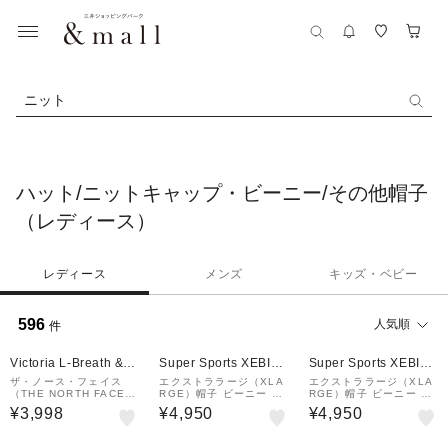
ニット
ハット/ニットキャップ・ビーニー/その他帽子
（レディース）
レディース
メンズ
キッズ・ベビー
596
人気順
件
Victoria L-Breath &m
Super Sports XEBIO
Super Sports XEBIO
all店
&mall店
&mall店
ザ・ノース・フェイス
エクストララージ（XLA
エクストララージ（XLA
（THE NORTH FACE）
RGE）帽子 ビーニー ニ
RGE）帽子 ビーニー ニ
帽子 防水 トレッキング
ット帽 101262051002-
ット帽 101262051002-
¥3,998
¥4,950
¥4,950
登山 ウォータープルーフ
CAMO
BLACK
ホライズンハット NN02
544 AG
30%OFF