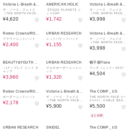
Victoria L-Breath &m
AMERICAN HOLIC
Victoria L-Breath &m
all店
all店
ザ・ノース・フェイス
【PIZZA PLANET】ニ
ザ・ノース・フェイス
（THE NORTH FACE）
ットCAP
（THE NORTH FACE）
帽子 トレッキング 登山
帽子 防水 トレッキング
¥4,620
¥1,742
¥3,998
ウォータープルーフホラ
登山 ウォータープルーフ
イズンハット NN02544
ホライズンハット NN02
K
544 KT
40%OFF
70%OFF
Rodeo Crowns/ROD
URBAN RESEARCH
Victoria L-Breath &m
EO CROWNS WIDE
all店
フラワーニットハット
ニットバケットハット
ザ・ノース・フェイス
（THE NORTH FACE）
BOWL
¥2,400
¥1,155
帽子 防水 トレッキング
¥3,998
登山 ウォータープルーフ
ホライズンハット NN02
544 TL
40%OFF
60%OFF
BEAUTY&YOUTH UN
URBAN RESEARCH
帽子屋Flava
ITED ARROWS
＜LY＞プレイ ニット キ
マルチボーダーニットハ
ワッチ（ニット）0007
ャップ
ット
¥4,504
¥3,960
¥1,320
40%OFF
Rodeo Crowns/ROD
Victoria L-Breath &m
The COMP＿US
EO CROWNS WIDE
all店
ボーダーニットハット
ザ・ノース・フェイス
THE NORTH FACE (ﾉｰ
（THE NORTH FACE）
ｽﾌｪｲｽ) - CABLE BEANI
BOWL
¥2,178
帽子 防水 トレッキング
E (ｹｰﾌﾞﾙ ﾋﾞｰﾆｰ)
¥5,900
¥5,500
登山 ゴアテックスハット
NN42501 NK
まとめ割
70%OFF
50%OFF
URBAN RESEARCH
SNIDEL
The COMP＿US