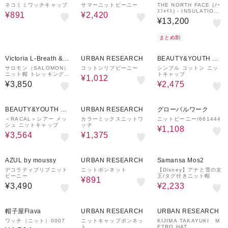
ネコミミワッチキャップ
サマーニットビーニー
THE NORTH FACE (ﾉｰ
ｽﾌｪｲｽ) - INSULATION
¥891
¥2,420
BOMBER CAP (ｲﾝｻﾚｰｼ
¥13,200
ｮﾝ ﾎﾞﾝﾊﾞｰ ｷｬｯﾌﾟ)
まとめ割
60%OFF
50%OFF
Victoria L-Breath &m
URBAN RESEARCH
BEAUTY&YOUTH UN
all店
ITED ARROWS
サロモン（SALOMON）
コットンリブビーニー
シンプル コットン ニッ
ニット帽 トレッキング
トキャップ
¥1,012
登山 HERMITAGE ビー
¥3,850
¥2,475
ニー LC2630000
40%OFF
50%OFF
44%OFF
BEAUTY&YOUTH UN
URBAN RESEARCH
グローバルワーク
ITED ARROWS
＜RACAL＞シアー メッ
カラーミックスニットワ
ニットビーニー/661444
シュ ニットキャップ
ッチ
¥1,108
¥3,564
¥1,375
70%OFF
30%OFF
AZUL by moussy
URBAN RESEARCH
Samansa Mos2
デコラティブリブニット
ニットボンネット
【Disney】アナと雪の女
ビーニー
王/タグ付きニット帽
¥891
¥3,490
¥2,233
50%OFF
50%OFF
帽子屋Flava
URBAN RESEARCH
URBAN RESEARCH
ワッチ（ニット）0007
ニットキャップボンネッ
KIJIMA TAKAYUKI M
ト
ETRO HAT