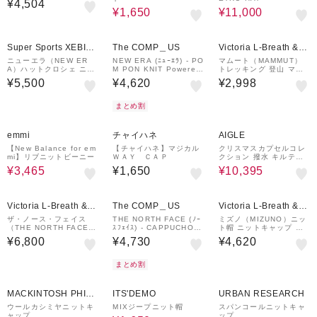
¥4,504
¥1,650
¥11,000
Super Sports XEBIO
The COMP＿US
Victoria L-Breath &m
&mall店
all店
ニューエラ（NEW ER
NEW ERA (ﾆｭｰｴﾗ) - PO
マムート（MAMMUT）
A）ハットクロシェ ニッ
M PON KNIT Powered
トレッキング 登山 マウ
トバケット 14744709
by GORO NAKATSUG
ンテンネックゲイター 1
¥5,500
¥4,620
¥2,998
AWA (min-nano) (ﾎﾟﾝ
191-01391-6422
ﾎﾟﾝ ﾆｯﾄ ﾐﾝﾅﾉ ﾊﾞｲ ｺﾞﾛｰ
ﾅｶﾂｶﾞﾜ)
まとめ割
30%OFF
37%OFF
emmi
チャイハネ
AIGLE
【New Balance for em
【チャイハネ】マジカル
クリスマスカプセルコレ
mi】リブニットビーニー
ＷＡＹ ＣＡＰ
クション 撥水 キルティ
ングフード バラクラバ
¥3,465
¥1,650
¥10,395
Victoria L-Breath &m
The COMP＿US
Victoria L-Breath &m
all店
all店
ザ・ノース・フェイス
THE NORTH FACE (ﾉｰ
ミズノ（MIZUNO）ニッ
（THE NORTH FACE）
ｽﾌｪｲｽ) - CAPPUCHO L
ト帽 ニットキャップ 発
帽子 防水 トレッキング
ID (ｶﾌﾟｯﾁｮ ﾘｯﾄﾞ)
熱素材 ブレスサーモ ダ
¥6,800
¥4,730
¥4,620
登山 ヴィンテージ ゴア
ブルニットキャップ B2J
テックス キャップ NN42
W954105 グレー
503 CK
まとめ割
57%OFF
50%OFF
60%OFF
MACKINTOSH PHILO
ITS'DEMO
URBAN RESEARCH
SOPHY
ウールカシミヤニットキ
MIXジープニット帽
スパンコールニットキャ
ャップ
ップ