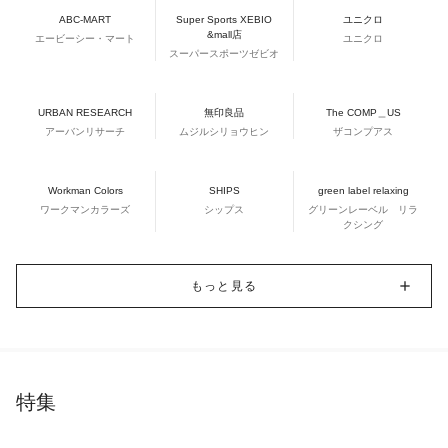
ABC-MART
Super Sports XEBIO
ユニクロ
&mall店
エービーシー・マート
ユニクロ
スーパースポーツゼビオ
URBAN RESEARCH
無印良品
The COMP＿US
アーバンリサーチ
ムジルシリョウヒン
ザコンプアス
Workman Colors
SHIPS
green label relaxing
ワークマンカラーズ
シップス
グリーンレーベル リラ
クシング
もっと見る
特集