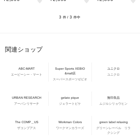
0008 NVY 吸汗速乾 接
08 CGRY 吸汗速乾 接触
08 黒 BLK 吸汗速乾 接
触冷感 暑さ対策 熱中症
冷感 暑さ対策 熱中症対
触冷感 暑さ対策 熱中症
対策
策
対策
3
3
件 /
件中
関連ショップ
ABC-MART
Super Sports XEBIO
ユニクロ
&mall店
エービーシー・マート
ユニクロ
スーパースポーツゼビオ
URBAN RESEARCH
gelato pique
無印良品
アーバンリサーチ
ジェラートピケ
ムジルシリョウヒン
The COMP＿US
Workman Colors
green label relaxing
ザコンプアス
ワークマンカラーズ
グリーンレーベル リラ
クシング