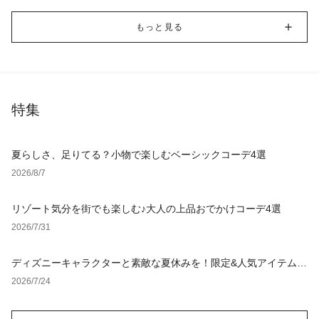
もっと見る
特集
夏らしさ、足りてる？小物で楽しむベーシックコーデ4選
2026/8/7
リゾート気分を街でも楽しむ♪大人の上品おでかけコーデ4選
2026/7/31
ディズニーキャラクターと素敵な夏休みを！限定&人気アイテム特
集
2026/7/24