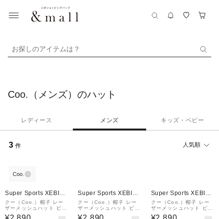
お探しのアイテムは？
Coo.（メンズ）のハット
レディース
メンズ
キッズ・ベビー
3
人気順
件
Coo.
Super Sports XEBIO
Super Sports XEBIO
Super Sports XEBIO
&mall店
&mall店
&mall店
クー（Coo.）帽子 レー
クー（Coo.）帽子 レー
クー（Coo.）帽子 レー
ザーメッシュハット ビッ
ザーメッシュハット ビッ
ザーメッシュハット ビッ
グサイズ 紺 897CO5ST
グサイズ 897CO5ST00
グサイズ 897CO5ST00
¥2,890
¥2,890
¥2,890