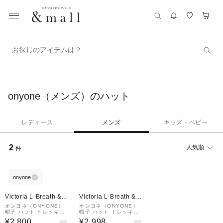
お探しのアイテムは？
onyone（メンズ）のハット
レディース
メンズ
キッズ・ベビー
2
人気順
件
onyone
Victoria L-Breath &m
Victoria L-Breath &m
all店
all店
オンヨネ（ONYONE）
オンヨネ（ONYONE）
帽子 ハット トレッキン
帽子 ハット トレッキン
グ 登山 PEACHSKIN バ
グ 登山 PEACH SKIN
¥2,800
¥2,998