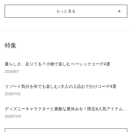
もっと見る
特集
夏らしさ、足りてる？小物で楽しむベーシックコーデ4選
2026/8/7
リゾート気分を街でも楽しむ♪大人の上品おでかけコーデ4選
2026/7/31
ディズニーキャラクターと素敵な夏休みを！限定&人気アイテム特
集
2026/7/24