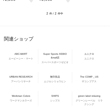
ケットハット BIA95902
ハット BIA95903 239
699 UV
UV
2
2
件 /
件中
関連ショップ
ABC-MART
Super Sports XEBIO
ユニクロ
&mall店
エービーシー・マート
ユニクロ
スーパースポーツゼビオ
URBAN RESEARCH
無印良品
The COMP＿US
アーバンリサーチ
ムジルシリョウヒン
ザコンプアス
Workman Colors
SHIPS
green label relaxing
ワークマンカラーズ
シップス
グリーンレーベル リラ
クシング