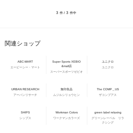
3
3
件 /
件中
関連ショップ
ABC-MART
Super Sports XEBIO
ユニクロ
&mall店
エービーシー・マート
ユニクロ
スーパースポーツゼビオ
URBAN RESEARCH
無印良品
The COMP＿US
アーバンリサーチ
ムジルシリョウヒン
ザコンプアス
SHIPS
Workman Colors
green label relaxing
シップス
ワークマンカラーズ
グリーンレーベル リラ
クシング