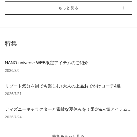
もっと見る
特集
NANO universe WEB限定アイテムのご紹介
2026/8/6
リゾート気分を街でも楽しむ♪大人の上品おでかけコーデ4選
2026/7/31
ディズニーキャラクターと素敵な夏休みを！限定&人気アイテム特
集
2026/7/24
特集をもっと見る