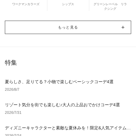
ワークマンカラーズ
シップス
グリーンレーベル リラ
クシング
もっと見る
特集
夏らしさ、足りてる？小物で楽しむベーシックコーデ4選
2026/8/7
リゾート気分を街でも楽しむ♪大人の上品おでかけコーデ4選
2026/7/31
ディズニーキャラクターと素敵な夏休みを！限定&人気アイテム特
集
2026/7/24