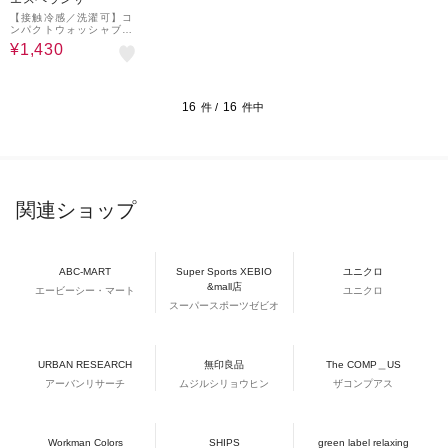
【接触冷感／洗濯可】コ
ンパクトウォッシャブル
リボンハット
¥1,430
16
16
件 /
件中
関連ショップ
ABC-MART
Super Sports XEBIO
ユニクロ
&mall店
エービーシー・マート
ユニクロ
スーパースポーツゼビオ
URBAN RESEARCH
無印良品
The COMP＿US
アーバンリサーチ
ムジルシリョウヒン
ザコンプアス
Workman Colors
SHIPS
green label relaxing