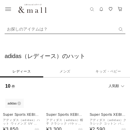
お探しのアイテムは？
adidas（レディース）のハット
レディース
メンズ
キッズ・ベビー
10
人気順
件
adidas
Super Sports XEBIO
Super Sports XEBIO
Super Sports XEBIO
&mall店
&mall店
&mall店
アディダス（adidas）ハ
アディダス（adidas）帽
アディダス（adidas）ク
ット ウィメンズ UV バ
子 クラシック バケット
ラシック コットン バケ
ケットハット WO375-K
ハット 緑 54-57cm KU
ットハット MKD66-HY4
¥3,850
¥3,300
¥2,590