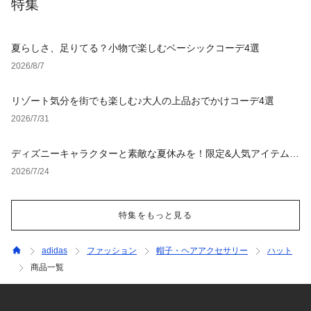
特集
夏らしさ、足りてる？小物で楽しむベーシックコーデ4選
2026/8/7
リゾート気分を街でも楽しむ♪大人の上品おでかけコーデ4選
2026/7/31
ディズニーキャラクターと素敵な夏休みを！限定&人気アイテム特
集
2026/7/24
特集をもっと見る
adidas
ファッション
帽子・ヘアアクセサリー
ハット
商品一覧