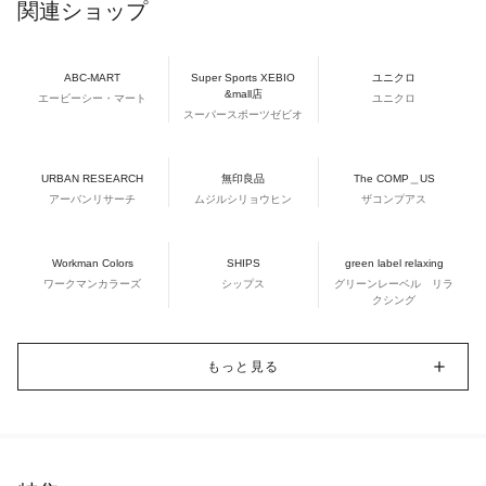
関連ショップ
ABC-MART
Super Sports XEBIO
ユニクロ
&mall店
エービーシー・マート
ユニクロ
スーパースポーツゼビオ
URBAN RESEARCH
無印良品
The COMP＿US
アーバンリサーチ
ムジルシリョウヒン
ザコンプアス
Workman Colors
SHIPS
green label relaxing
ワークマンカラーズ
シップス
グリーンレーベル リラ
クシング
もっと見る