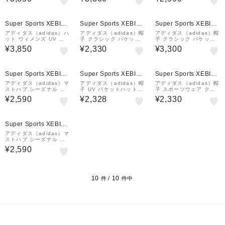
E7455
X49-JN6580 ハット バ
318
ケハ 日差し対策 暑さ対
策
Super Sports XEBIO
Super Sports XEBIO
Super Sports XEBIO
&mall店
&mall店
&mall店
アディダス（adidas）ハ
アディダス（adidas）帽
アディダス（adidas）帽
ット ウィメンズ UV バ
子 クラシック バケット
子 クラシック バケット
ケットハット WO375-K
ハット 黒 54-57cm KU
ハット 白 54-57cm KU
¥3,850
¥2,330
¥3,300
E7456
X49-JG3662 ハット バ
X49-JG3661 ハット バ
ケハ 日差し対策 暑さ対
ケハ 日差し対策 暑さ対
策
策
Super Sports XEBIO
Super Sports XEBIO
Super Sports XEBIO
&mall店
&mall店
&mall店
アディダス（adidas）マ
アディダス（adidas）帽
アディダス（adidas）帽
ストハブ シーズナル バ
子 UV バケットハット
子 スポーツウェア クラ
ケットハット IKK17-IK
ベージュ M-Lサイズ KC
シック バケットハット
¥2,590
¥2,328
¥2,330
4779
E32-JL5157 バケハ UV
黒 57-60cm KUX49-JG
カット 紫外線対策 速乾
3662 ハット バケハ 日
シンプル 運動会…
差し対策 暑さ対策
Super Sports XEBIO
&mall店
アディダス（adidas）マ
ストハブ シーズナル バ
ケットハット IKK17-IK
¥2,590
4780
10
10
件 /
件中