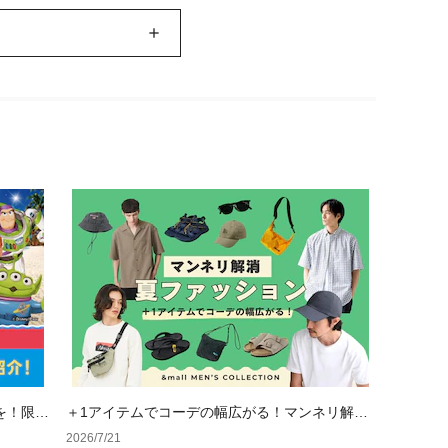
を！限定
＋1アイテムでコーデの幅広がる！マンネリ解消
夏ファッション
2026/7/21