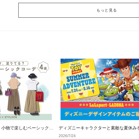
もっと見る
？小物で楽しむベーシックコ
ディズニーキャラクターと素敵な夏休み
&人気アイテム特集
2026/7/24