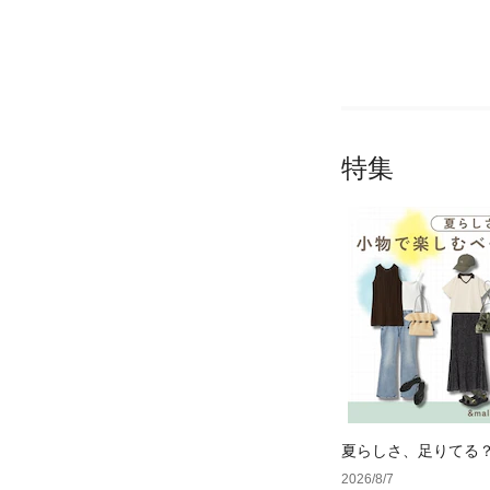
特集
夏らしさ、足りてる
ーデ4選
2026/8/7