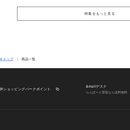
特集をもっと見る
キャップ
商品一覧
&mallデスク
井ショッピングパークポイント
ららぽーと受取なら送料無料