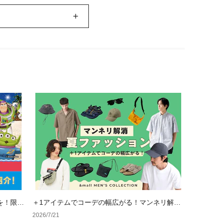
を！限定
＋1アイテムでコーデの幅広がる！マンネリ解消
夏ファッション
2026/7/21