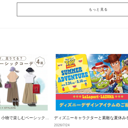
もっと見る
？小物で楽しむベーシックコ
ディズニーキャラクターと素敵な夏休み
&人気アイテム特集
2026/7/24