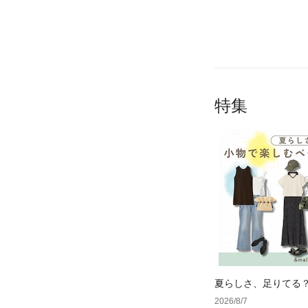
特集
夏らしさ、足りてる
ーデ4選
2026/8/7