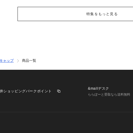
特集をもっと見る
キャップ
商品一覧
&mallデスク
井ショッピングパークポイント
ららぽーと受取なら送料無料