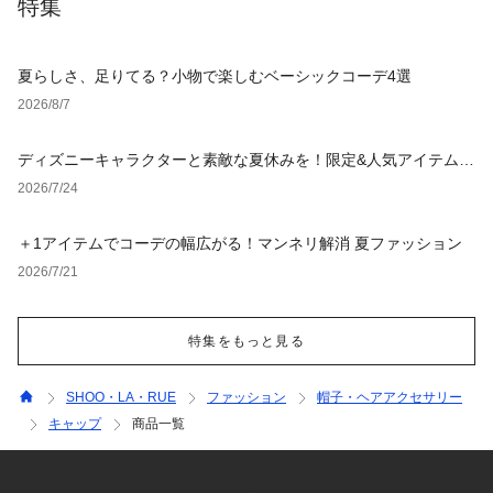
特集
夏らしさ、足りてる？小物で楽しむベーシックコーデ4選
2026/8/7
ディズニーキャラクターと素敵な夏休みを！限定&人気アイテム特
集
2026/7/24
＋1アイテムでコーデの幅広がる！マンネリ解消 夏ファッション
2026/7/21
特集をもっと見る
SHOO・LA・RUE
ファッション
帽子・ヘアアクセサリー
キャップ
商品一覧