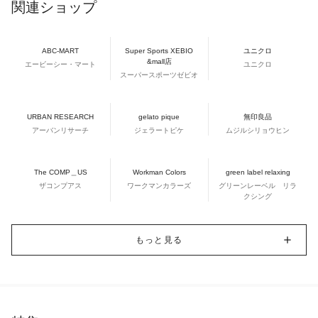
関連ショップ
ABC-MART
Super Sports XEBIO
ユニクロ
&mall店
エービーシー・マート
ユニクロ
スーパースポーツゼビオ
URBAN RESEARCH
gelato pique
無印良品
アーバンリサーチ
ジェラートピケ
ムジルシリョウヒン
The COMP＿US
Workman Colors
green label relaxing
ザコンプアス
ワークマンカラーズ
グリーンレーベル リラ
クシング
もっと見る