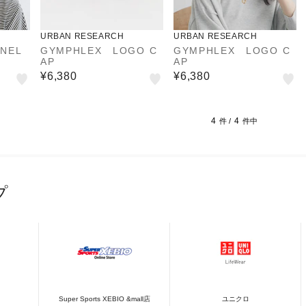
URBAN RESEARCH
URBAN RESEARCH
NEL
GYMPHLEX LOGO C
GYMPHLEX LOGO C
AP
AP
¥6,380
¥6,380
4
4
件 /
件中
プ
Super Sports XEBIO &mall店
ユニクロ