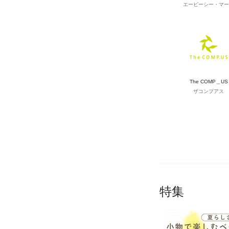
エービーシー・マー
The COMP＿US
ザコンプアス
特集