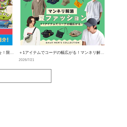
を！限定
＋1アイテムでコーデの幅広がる！マンネリ解消
夏ファッション
2026/7/21