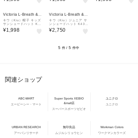
Victoria L-Breath &m
Victoria L-Breath &m
all店
all店
キウ（Kiu）帽子 キッズ
キウ（Kiu）ジュニア サ
サンシェードハット K43
ンシェードハット K432-
2-616
900
¥1,998
¥2,750
5
5
件 /
件中
関連ショップ
ABC-MART
Super Sports XEBIO
ユニクロ
&mall店
エービーシー・マート
ユニクロ
スーパースポーツゼビオ
URBAN RESEARCH
無印良品
Workman Colors
アーバンリサーチ
ムジルシリョウヒン
ワークマンカラーズ