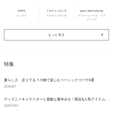
SHIPS
アカチャンホンポ
green label relaxing
シップス
アカチャンホンポ
グリーンレーベル リラ
クシング
もっと見る
特集
夏らしさ、足りてる？小物で楽しむベーシックコーデ4選
2026/8/7
ディズニーキャラクターと素敵な夏休みを！限定&人気アイテム特
集
2026/7/24