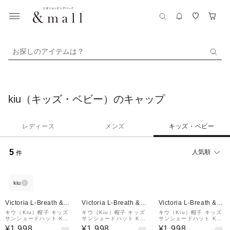
お探しのアイテムは？
kiu（キッズ・ベビー）のキャップ
レディース
メンズ
キッズ・ベビー
5
人気順
件
kiu
Victoria L-Breath &m
Victoria L-Breath &m
Victoria L-Breath &m
all店
all店
all店
キウ（Kiu）帽子 キッズ
キウ（Kiu）帽子 キッズ
キウ（Kiu）帽子 キッズ
サンシェードハット K43
サンシェードハット K43
サンシェードハット K43
2-631
2-618
2-641
¥1,998
¥1,998
¥1,998