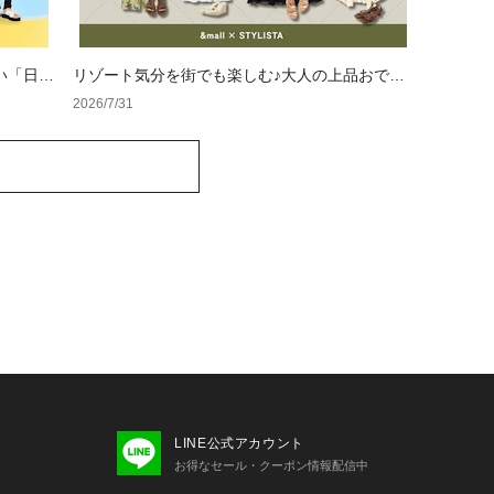
い「日焼
リゾート気分を街でも楽しむ♪大人の上品おでか
けコーデ4選
2026/7/31
LINE公式アカウント
お得なセール・クーポン情報配信中