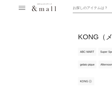
お探しのアイテムは？
KONG（
ABC-MART
Super Sp
gelato pique
Afternoo
KONG