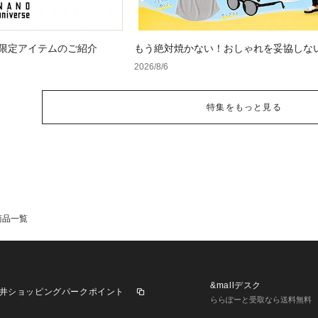
 WEB限定アイテムのご紹介
もう絶対焼かない！おしゃれを妥協しな
け対策」グッズ
2026/8/6
特集をもっと見る
商品一覧
&mallデスク
井ショッピングパークポイント
ららぽーと受取なら送料無料