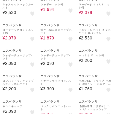
キャスケットバックルベ
シャギーニット帽
ローゲージネコミミニッ
ルト
ト帽
¥1,694
¥2,530
¥2,079
30%OFF
31%OFF
エスペランサ
エスペランサ
エスペランサ
ローゲージネコミミニッ
透かし編みスカラップハ
イニシャルハット キャス
ト帽
ット
ケット Dバックル
¥2,079
¥1,870
¥2,530
エスペランサ
エスペランサ
エスペランサ
シャギーチューリップハ
シャギーチューリップハ
ネコミミIVニット帽
ット
ット
¥2,200
¥2,090
¥2,090
エスペランサ
エスペランサ
エスペランサ
コンパクトウォッシャブ
イヤーフラップ付きハッ
リボンSETクリップ リボ
ルラメリボンハット
ト
ン 2個セット ミニクリッ
プ
¥2,200
¥3,300
¥1,760
50%OFF
31%OFF
エスペランサ
エスペランサ
エスペランサ
ネコ耳キャップ
バックリボンニットハッ
【接触冷感／洗濯可】コ
ト
ンパクトウォッシャブル
¥2,090
リボンハット