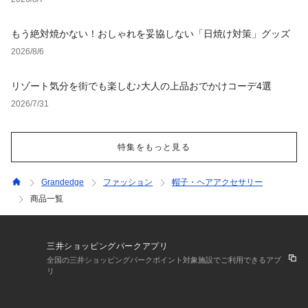
もう絶対焼かない！おしゃれを妥協しない「日焼け対策」グッズ
2026/8/6
リゾート気分を街でも楽しむ♪大人の上品おでかけコーデ4選
2026/7/31
特集をもっと見る
Grandedge
ファッション
帽子・ヘアアクセサリー
商品一覧
三井ショッピングパークアプリ
全国の三井ショッピングパークポイント対象施設でご利用できるアプ
リ