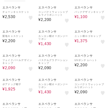
50%OFF
エスペランサ
エスペランサ
エスペランサ
チェーンキャスケット
コンパクトウォッシャブ
バックデザインキャップ
ルラメリボンハット
¥2,530
¥1,100
¥2,200
40%OFF
50%OFF
エスペランサ
エスペランサ
エスペランサ
梨地キャスケット
カンカン帽オーガンジー
ニット柄ロゴキャップ
リボン
¥2,200
¥1,375
¥1,430
29%OFF
エスペランサ
エスペランサ
エスペランサ
フェイクパールデザイン
パステルグラデーション
UVポンチョハット
キャップ
キャップ
¥2,200
¥2,090
¥2,090
30%OFF
40%OFF
エスペランサ
エスペランサ
エスペランサ
ボアドッグ帽子
カンカン帽オーガンジー
コンパクトウォッシャブ
リボン
ルリボンハット
¥1,925
¥1,430
¥2,090
エスペランサ
エスペランサ
エスペランサ