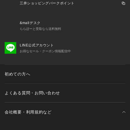
三井ショッピングパークポイント
&mallデスク
ららぽーと受取なら送料無料
LINE公式アカウント
お得なセール・クーポン情報配信中
初めての方へ
よくある質問・お問い合わせ
会社概要・利用規約など