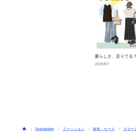
夏らしさ、足りてる
ーデ4選
2026/8/7
Grandedge
ファッション
財布・ケース
スマー