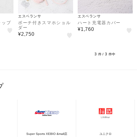
エスペランサ
エスペランサ
ラップ
ポーチ付きスマホショル
ハート充電器カバー
ダー
¥1,760
¥2,750
3
3
件 /
件中
プ
Super Sports XEBIO &mall店
ユニクロ