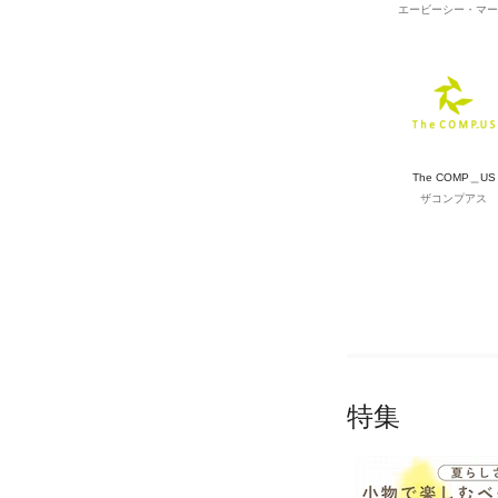
エービーシー・マー
The COMP＿US
ザコンプアス
特集