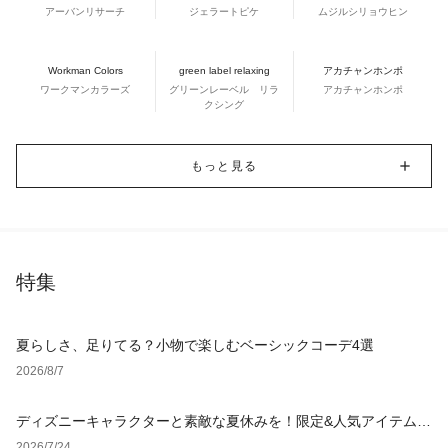
アーバンリサーチ
ジェラートピケ
ムジルシリョウヒン
Workman Colors
green label relaxing
アカチャンホンポ
ワークマンカラーズ
グリーンレーベル リラ
アカチャンホンポ
クシング
もっと見る
特集
夏らしさ、足りてる？小物で楽しむベーシックコーデ4選
2026/8/7
ディズニーキャラクターと素敵な夏休みを！限定&人気アイテム特
集
2026/7/24