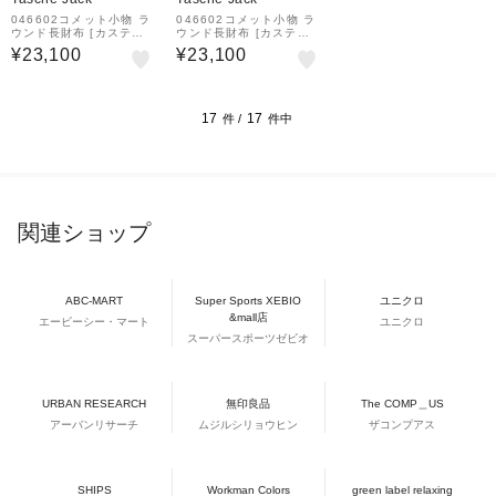
046602コメット小物 ラ
046602コメット小物 ラ
ウンド長財布 [カステル
ウンド長財布 [カステル
バジャック][CASTELBA
バジャック][CASTELBA
¥23,100
¥23,100
JAC]
JAC]
17
17
件 /
件中
関連ショップ
ABC-MART
Super Sports XEBIO
ユニクロ
&mall店
エービーシー・マート
ユニクロ
スーパースポーツゼビオ
URBAN RESEARCH
無印良品
The COMP＿US
アーバンリサーチ
ムジルシリョウヒン
ザコンプアス
SHIPS
Workman Colors
green label relaxing