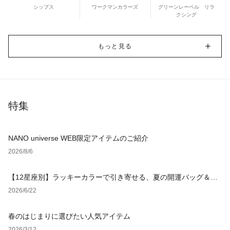
シップス
ワークマンカラーズ
グリーンレーベル リラ
クシング
もっと見る
特集
NANO universe WEB限定アイテムのご紹介
2026/8/6
【12星座別】ラッキーカラーで引き寄せる、夏の開運バッグ＆小
物
2026/6/22
春のはじまりに選びたい人気アイテム
2026/3/12