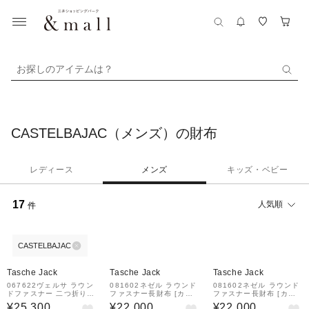
お探しのアイテムは？
CASTELBAJAC（メンズ）の財布
レディース
メンズ
キッズ・ベビー
17
人気順
件
CASTELBAJAC
Tasche Jack
Tasche Jack
Tasche Jack
067622ヴェルサ ラウン
081602ネゼル ラウンド
081602ネゼル ラウンド
ドファスナー 二つ折り財
ファスナー長財布 [カス
ファスナー長財布 [カス
布 [カステルバジャック]
テルバジャック][CASTE
テルバジャック][CASTE
¥25,300
¥22,000
¥22,000