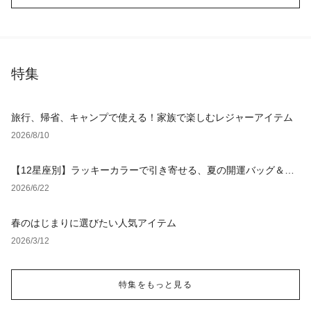
特集
旅行、帰省、キャンプで使える！家族で楽しむレジャーアイテム
2026/8/10
【12星座別】ラッキーカラーで引き寄せる、夏の開運バッグ＆小
物
2026/6/22
春のはじまりに選びたい人気アイテム
2026/3/12
特集をもっと見る