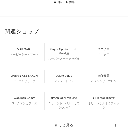
14
14
件 /
件中
関連ショップ
ABC-MART
Super Sports XEBIO
ユニクロ
&mall店
エービーシー・マート
ユニクロ
スーパースポーツゼビオ
URBAN RESEARCH
gelato pique
無印良品
アーバンリサーチ
ジェラートピケ
ムジルシリョウヒン
Workman Colors
green label relaxing
ORiental TRaffic
ワークマンカラーズ
グリーンレーベル リラ
オリエンタルトラフィッ
クシング
ク
もっと見る