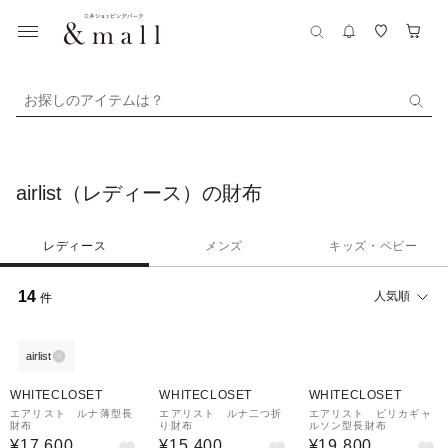
お探しのアイテムは？
airlist（レディース）の財布
レディース
メンズ
キッズ・ベビー
14
人気順
件
airlist
WHITECLOSET
WHITECLOSET
WHITECLOSET
エアリスト ルナ薄型長
エアリスト ルナ二つ折
エアリスト ピリカギャ
財布
り財布
ルソン型長財布
¥17,600
¥15,400
¥19,800