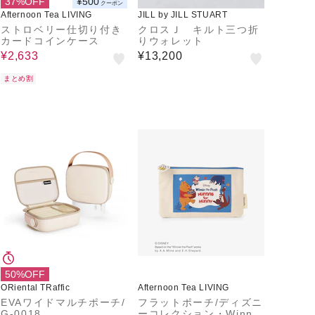
37%OFF
¥500
クーポン
Afternoon Tea LIVING
JILL by JILL STUART
ストロベリー仕切り付き
クロスＪ キルト三つ折
カードコインケース
りウォレット
¥2,633
¥13,200
まとめ割
50%OFF
ORiental TRaffic
Afternoon Tea LIVING
EVAワイドマルチポーチ/
フラットポーチ/ディズニ
G-0018
ーコレクション・Winnie