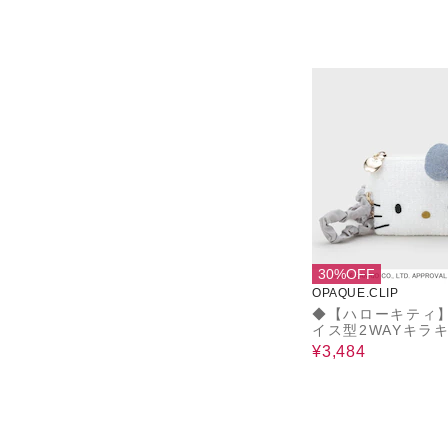
30%OFF
OPAQUE.CLIP
◆【ハローキティ
イス型2WAYキラ
ラットポーチ
¥3,484