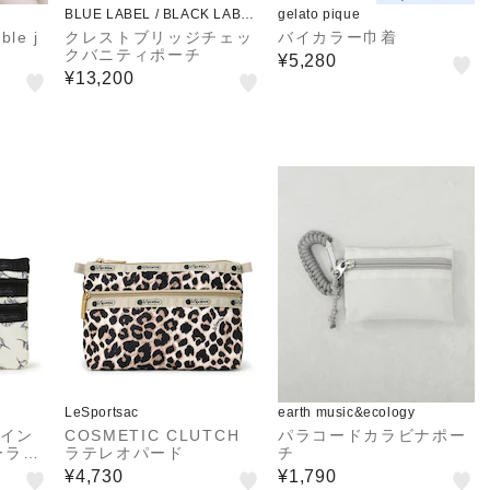
BLUE LABEL / BLACK LABEL
gelato pique
CRESTBRIDGE
le j
クレストブリッジチェッ
バイカラー巾着
クバニティポーチ
¥5,280
¥13,200
LeSportsac
earth music&ecology
 イン
COSMETIC CLUTCH
パラコードカラビナポー
ーラル
ラテレオパード
チ
¥4,730
¥1,790