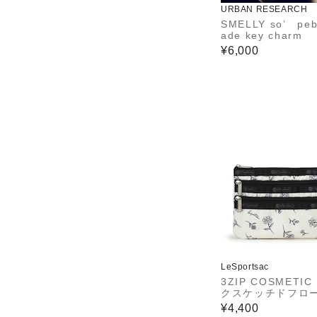
URBAN RESEARCH
SMELLY so’ pebb
ade key charm
¥6,000
LeSportsac
3ZIP COSMETIC
クスケッチドフロ
アイボリー
¥4,400