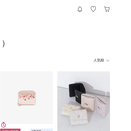
ト）
人気順