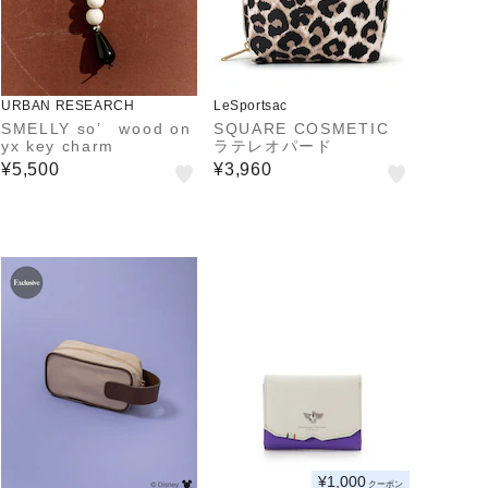
URBAN RESEARCH
LeSportsac
SMELLY so’ wood on
SQUARE COSMETIC
yx key charm
ラテレオパード
¥5,500
¥3,960
¥1,000
クーポン