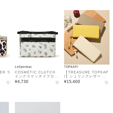
LeSportsac
TOPKAPI
DER ラ
COSMETIC CLUTCH
【TREASURE TOPKAP
インクスケッチドフロー
I】シュリンクレザー ラ
ラルアイボリー
ウンド 長財布
¥4,730
¥15,400