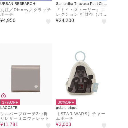
URBAN RESEARCH
Samantha Thavasa Petit Choi
ce
別注／Disney／クラッチ
『トイ・ストーリー』コ
ポーチ
レクション 折財布（バ
ズ）
¥4,950
¥24,200
37%OFF
30%OFF
LACOSTE
gelato pique
シルバーブローチ2つ折
【STAR WARS】チャー
りレザーミニウォレット
ムポーチ
¥11,781
¥3,003