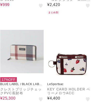
the Pooh
¥999
¥2,420
まとめ割
17%OFF
BLUE LABEL / BLACK LABEL
LeSportsac
CRESTBRIDGE
クレストブリッジチェッ
KEY CARD HOLDER ベ
クPVC長財布
リーメロウACC
¥25,300
¥4,400