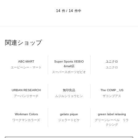
14
14
件 /
件中
関連ショップ
ABC-MART
Super Sports XEBIO
ユニクロ
&mall店
エービーシー・マート
ユニクロ
スーパースポーツゼビオ
URBAN RESEARCH
無印良品
The COMP＿US
アーバンリサーチ
ムジルシリョウヒン
ザコンプアス
Workman Colors
gelato pique
green label relaxing
ワークマンカラーズ
ジェラートピケ
グリーンレーベル リラ
クシング