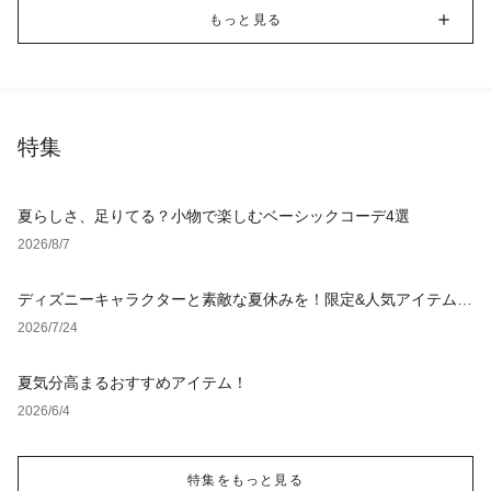
もっと見る
特集
夏らしさ、足りてる？小物で楽しむベーシックコーデ4選
2026/8/7
ディズニーキャラクターと素敵な夏休みを！限定&人気アイテム特
集
2026/7/24
夏気分高まるおすすめアイテム！
2026/6/4
特集をもっと見る