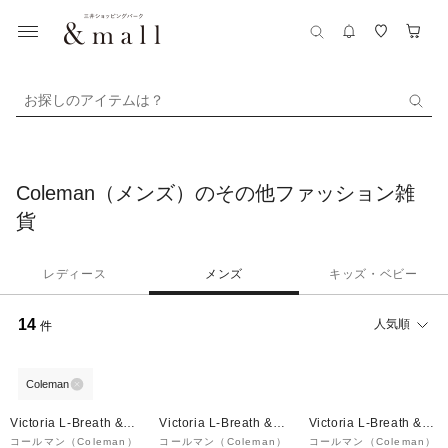
お探しのアイテムは？
Coleman（メンズ）のその他ファッション雑
貨
レディース
メンズ
キッズ・ベビー
14
人気順
件
Coleman
Victoria L-Breath &m
Victoria L-Breath &m
Victoria L-Breath &m
all店
all店
all店
コールマン（Coleman）
コールマン（Coleman）
コールマン（Coleman）