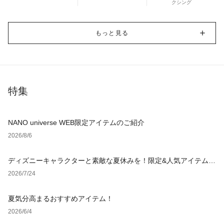
クシング
もっと見る
特集
NANO universe WEB限定アイテムのご紹介
2026/8/6
ディズニーキャラクターと素敵な夏休みを！限定&人気アイテム特
集
2026/7/24
夏気分高まるおすすめアイテム！
2026/6/4