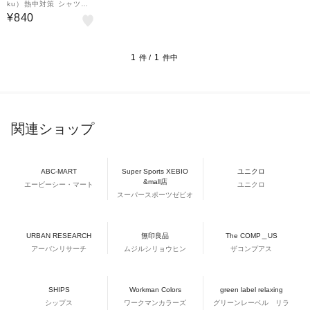
ku）熱中対策 シャツク
ール 冷感ストロング 大
¥840
容量 280ml シャツクー
ル 仕事 通勤 冷却 冷感
暑さ対策冷却グッズ …
1
1
件 /
件中
関連ショップ
ABC-MART
Super Sports XEBIO
ユニクロ
&mall店
エービーシー・マート
ユニクロ
スーパースポーツゼビオ
URBAN RESEARCH
無印良品
The COMP＿US
アーバンリサーチ
ムジルシリョウヒン
ザコンプアス
SHIPS
Workman Colors
green label relaxing
シップス
ワークマンカラーズ
グリーンレーベル リラ