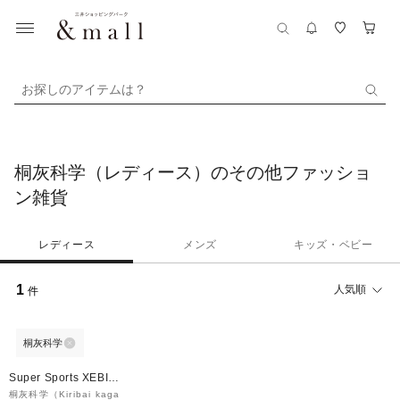
お探しのアイテムは？
桐灰科学（レディース）のその他ファッショ
ン雑貨
レディース
メンズ
キッズ・ベビー
1
人気順
件
桐灰科学
Super Sports XEBIO
&mall店
桐灰科学（Kiribai kaga