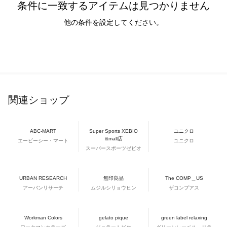
条件に一致するアイテムは見つかりません
他の条件を設定してください。
関連ショップ
ABC-MART
Super Sports XEBIO
ユニクロ
&mall店
エービーシー・マート
ユニクロ
スーパースポーツゼビオ
URBAN RESEARCH
無印良品
The COMP＿US
アーバンリサーチ
ムジルシリョウヒン
ザコンプアス
Workman Colors
gelato pique
green label relaxing