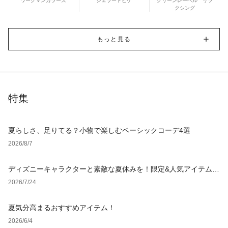
ワークマンカラーズ
ジェラートピケ
グリーンレーベル リラ
クシング
もっと見る
特集
夏らしさ、足りてる？小物で楽しむベーシックコーデ4選
2026/8/7
ディズニーキャラクターと素敵な夏休みを！限定&人気アイテム特
集
2026/7/24
夏気分高まるおすすめアイテム！
2026/6/4