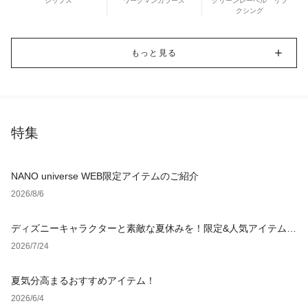
シップス
ワークマンカラーズ
グリーンレーベル リラ
クシング
もっと見る
特集
NANO universe WEB限定アイテムのご紹介
2026/8/6
ディズニーキャラクターと素敵な夏休みを！限定&人気アイテム特
集
2026/7/24
夏気分高まるおすすめアイテム！
2026/6/4