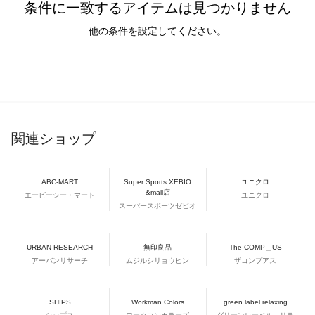
条件に一致するアイテムは見つかりません
他の条件を設定してください。
関連ショップ
ABC-MART
Super Sports XEBIO
ユニクロ
&mall店
エービーシー・マート
ユニクロ
スーパースポーツゼビオ
URBAN RESEARCH
無印良品
The COMP＿US
アーバンリサーチ
ムジルシリョウヒン
ザコンプアス
SHIPS
Workman Colors
green label relaxing