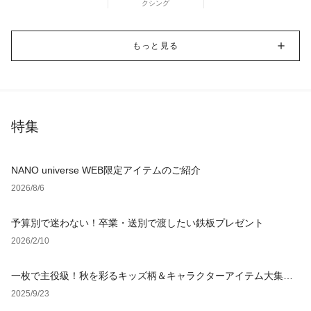
クシング
もっと見る
特集
NANO universe WEB限定アイテムのご紹介
2026/8/6
予算別で迷わない！卒業・送別で渡したい鉄板プレゼント
2026/2/10
一枚で主役級！秋を彩るキッズ柄＆キャラクターアイテム大集
合！
2025/9/23