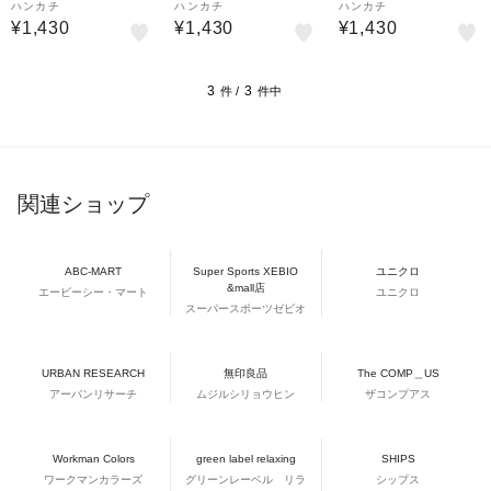
ハンカチ
ハンカチ
ハンカチ
¥1,430
¥1,430
¥1,430
3
3
件 /
件中
関連ショップ
ABC-MART
Super Sports XEBIO
ユニクロ
&mall店
エービーシー・マート
ユニクロ
スーパースポーツゼビオ
URBAN RESEARCH
無印良品
The COMP＿US
アーバンリサーチ
ムジルシリョウヒン
ザコンプアス
Workman Colors
green label relaxing
SHIPS
ワークマンカラーズ
グリーンレーベル リラ
シップス