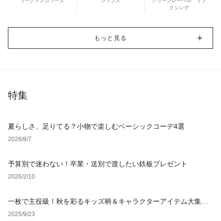
ワークマンカラーズ
シップス
グリーンレーベル リラ
クシング
もっと見る
特集
夏らしさ、足りてる？小物で楽しむベーシックコーデ4選
2026/8/7
予算別で迷わない！卒業・送別で渡したい鉄板プレゼント
2026/2/10
一枚で主役級！秋を彩るキッズ柄＆キャラクターアイテム大集
合！
2025/9/23