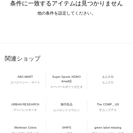
条件に一致するアイテムは見つかりません
他の条件を設定してください。
関連ショップ
ABC-MART
Super Sports XEBIO
ユニクロ
&mall店
エービーシー・マート
ユニクロ
スーパースポーツゼビオ
URBAN RESEARCH
無印良品
The COMP＿US
アーバンリサーチ
ムジルシリョウヒン
ザコンプアス
Workman Colors
SHIPS
green label relaxing