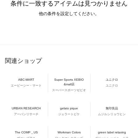
条件に一致するアイテムは見つかりません
他の条件を設定してください。
関連ショップ
ABC-MART
Super Sports XEBIO
ユニクロ
&mall店
エービーシー・マート
ユニクロ
スーパースポーツゼビオ
URBAN RESEARCH
gelato pique
無印良品
アーバンリサーチ
ジェラートピケ
ムジルシリョウヒン
The COMP＿US
Workman Colors
green label relaxing