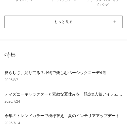
ザコンプアス
ワークマンカラーズ
グリーンレーベル リラ
クシング
もっと見る
特集
夏らしさ、足りてる？小物で楽しむベーシックコーデ4選
2026/8/7
ディズニーキャラクターと素敵な夏休みを！限定&人気アイテム特
集
2026/7/24
今年のトレンドカラーで模様替え！夏のインテリアアップデート
2026/7/14