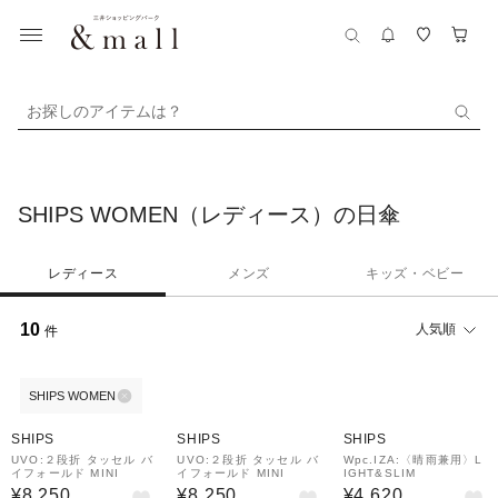
お探しのアイテムは？
SHIPS WOMEN（レディース）の日傘
レディース
メンズ
キッズ・ベビー
10
人気順
件
SHIPS WOMEN
SHIPS
SHIPS
SHIPS
UVO:２段折 タッセル バ
UVO:２段折 タッセル バ
Wpc.IZA:〈晴雨兼用〉L
イフォールド MINI
イフォールド MINI
IGHT&SLIM
¥8,250
¥8,250
¥4,620