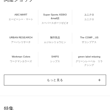
ABC-MART
Super Sports XEBIO
ユニクロ
&mall店
エービーシー・マート
ユニクロ
スーパースポーツゼビオ
URBAN RESEARCH
無印良品
The COMP＿US
アーバンリサーチ
ムジルシリョウヒン
ザコンプアス
Workman Colors
SHIPS
green label relaxing
ワークマンカラーズ
シップス
グリーンレーベル リラ
クシング
もっと見る
特集