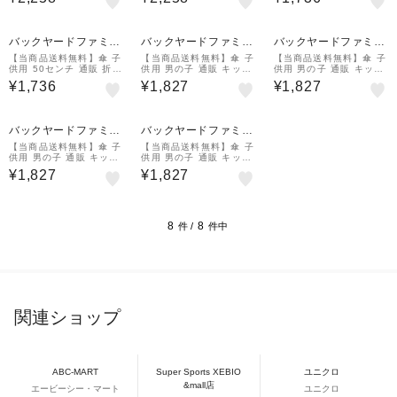
傘 耐風 強風対応 65cm
傘 耐風 強風対応 65cm
こども用 安全 ろくろ ガ
シンプル 無地 ワンタッ
シンプル 無地 ワンタッ
ード 50cm 軽量 キャラ
チ 丈夫 折れにくい
チ 丈夫 折れにくい
クター
バックヤードファミリ
バックヤードファミリ
バックヤードファミリ
ー
ー
ー
【当商品送料無料】傘 子
【当商品送料無料】傘 子
【当商品送料無料】傘 子
供用 50センチ 通販 折り
供用 男の子 通販 キッズ
供用 男の子 通販 キッズ
たたみ傘 男の子 女の子
かさ 58cm ジュニア 小
かさ 58cm ジュニア 小
¥1,736
¥1,827
¥1,827
こども用 安全 ろくろ ガ
学生 長傘 シンプル 無地
学生 長傘 シンプル 無地
ード 50cm 軽量 キャラ
透明窓 学童 こども 子ど
透明窓 学童 こども 子ど
クター
も おしゃれ
も おしゃれ
バックヤードファミリ
バックヤードファミリ
ー
ー
【当商品送料無料】傘 子
【当商品送料無料】傘 子
供用 男の子 通販 キッズ
供用 男の子 通販 キッズ
かさ 58cm ジュニア 小
かさ 58cm ジュニア 小
¥1,827
¥1,827
学生 長傘 シンプル 無地
学生 長傘 シンプル 無地
透明窓 学童 こども 子ど
透明窓 学童 こども 子ど
も おしゃれ
も おしゃれ
8
8
件 /
件中
関連ショップ
ABC-MART
Super Sports XEBIO
ユニクロ
&mall店
エービーシー・マート
ユニクロ