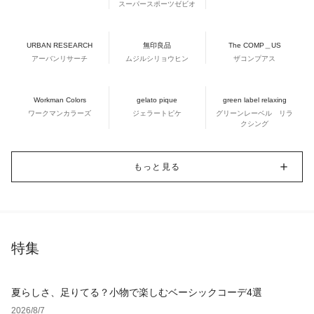
スーパースポーツゼビオ
URBAN RESEARCH
無印良品
The COMP＿US
アーバンリサーチ
ムジルシリョウヒン
ザコンプアス
Workman Colors
gelato pique
green label relaxing
ワークマンカラーズ
ジェラートピケ
グリーンレーベル リラ
クシング
もっと見る
特集
夏らしさ、足りてる？小物で楽しむベーシックコーデ4選
2026/8/7