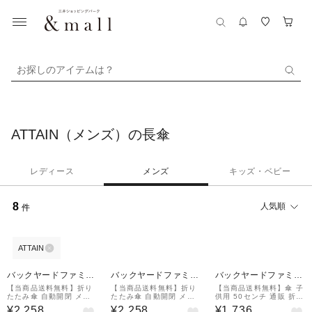
お探しのアイテムは？
ATTAIN（メンズ）の長傘
レディース
メンズ
キッズ・ベビー
8
人気順
件
ATTAIN
バックヤードファミリ
バックヤードファミリ
バックヤードファミリ
ー
ー
ー
【当商品送料無料】折り
【当商品送料無料】折り
【当商品送料無料】傘 子
たたみ傘 自動開閉 メン
たたみ傘 自動開閉 メン
供用 50センチ 通販 折り
ズ 通販 大きい 折り畳み
ズ 通販 大きい 折り畳み
たたみ傘 男の子 女の子
¥2,258
¥2,258
¥1,736