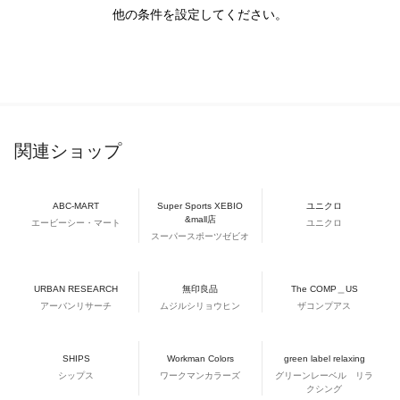
他の条件を設定してください。
関連ショップ
ABC-MART
Super Sports XEBIO
ユニクロ
&mall店
エービーシー・マート
ユニクロ
スーパースポーツゼビオ
URBAN RESEARCH
無印良品
The COMP＿US
アーバンリサーチ
ムジルシリョウヒン
ザコンプアス
SHIPS
Workman Colors
green label relaxing
シップス
ワークマンカラーズ
グリーンレーベル リラ
クシング