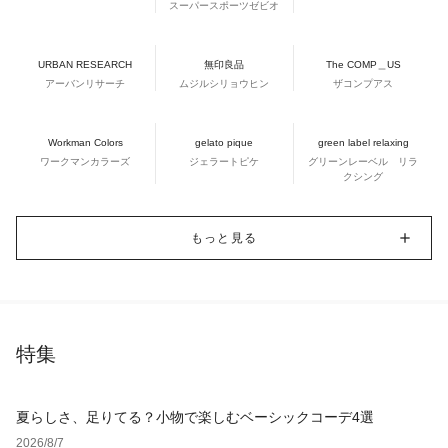
スーパースポーツゼビオ
URBAN RESEARCH
無印良品
The COMP＿US
アーバンリサーチ
ムジルシリョウヒン
ザコンプアス
Workman Colors
gelato pique
green label relaxing
ワークマンカラーズ
ジェラートピケ
グリーンレーベル リラ
クシング
もっと見る
特集
夏らしさ、足りてる？小物で楽しむベーシックコーデ4選
2026/8/7