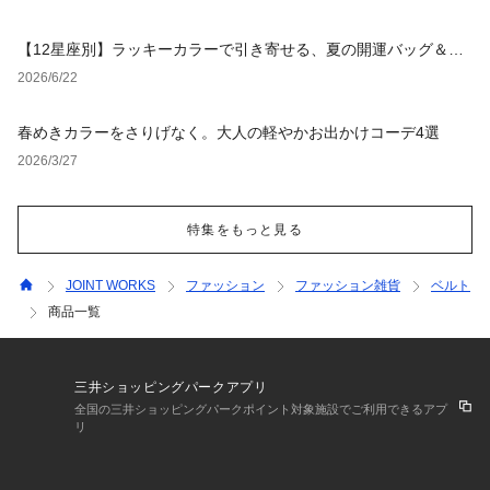
【12星座別】ラッキーカラーで引き寄せる、夏の開運バッグ＆小
物
2026/6/22
春めきカラーをさりげなく。大人の軽やかお出かけコーデ4選
2026/3/27
特集をもっと見る
JOINT WORKS
ファッション
ファッション雑貨
ベルト
商品一覧
三井ショッピングパークアプリ
全国の三井ショッピングパークポイント対象施設でご利用できるアプ
リ