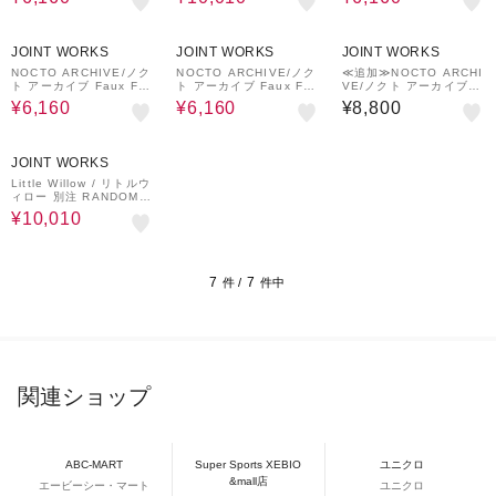
30%OFF
30%OFF
JOINT WORKS
JOINT WORKS
JOINT WORKS
NOCTO ARCHIVE/ノク
NOCTO ARCHIVE/ノク
≪追加≫NOCTO ARCHI
ト アーカイブ Faux Fur
ト アーカイブ Faux Fur
VE/ノクト アーカイブ S
Belt
Belt
tudded Leather Belt
¥6,160
¥6,160
¥8,800
30%OFF
JOINT WORKS
Little Willow / リトルウ
ィロー 別注 RANDOM S
TUDS BELT
¥10,010
7
7
件 /
件中
関連ショップ
ABC-MART
Super Sports XEBIO
ユニクロ
&mall店
エービーシー・マート
ユニクロ