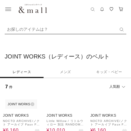
お探しのアイテムは？
JOINT WORKS（レディース）のベルト
レディース
メンズ
キッズ・ベビー
7
人気順
件
JOINT WORKS
30%OFF
30%OFF
30%OFF
JOINT WORKS
JOINT WORKS
JOINT WORKS
NOCTO ARCHIVE/ノク
Little Willow / リトルウ
NOCTO ARCHIVE/ノク
ト アーカイブ Faux Fur
ィロー 別注 RANDOM S
ト アーカイブ Faux Fur
Belt
TUDS BELT
Belt
¥6,160
¥10,010
¥6,160