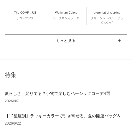
The COMP＿US
Workman Colors
green label relaxing
ザコンプアス
ワークマンカラーズ
グリーンレーベル リラ
クシング
もっと見る
特集
夏らしさ、足りてる？小物で楽しむベーシックコーデ4選
2026/8/7
【12星座別】ラッキーカラーで引き寄せる、夏の開運バッグ＆小
物
2026/6/22