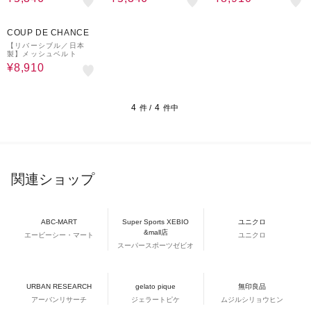
10%OFF
COUP DE CHANCE
【リバーシブル／日本
製】メッシュベルト
¥8,910
4
4
件 /
件中
関連ショップ
ABC-MART
Super Sports XEBIO
ユニクロ
&mall店
エービーシー・マート
ユニクロ
スーパースポーツゼビオ
URBAN RESEARCH
gelato pique
無印良品
アーバンリサーチ
ジェラートピケ
ムジルシリョウヒン