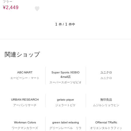
フラー
¥2,449
1
1
件 /
件中
関連ショップ
ABC-MART
Super Sports XEBIO
ユニクロ
&mall店
エービーシー・マート
ユニクロ
スーパースポーツゼビオ
URBAN RESEARCH
gelato pique
無印良品
アーバンリサーチ
ジェラートピケ
ムジルシリョウヒン
Workman Colors
green label relaxing
ORiental TRaffic
ワークマンカラーズ
グリーンレーベル リラ
オリエンタルトラフィッ