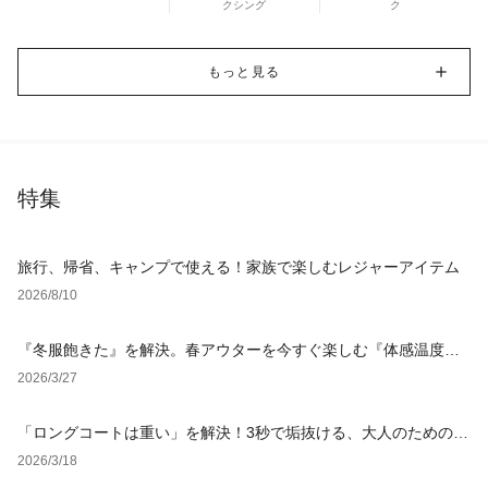
クシング
ク
もっと見る
特集
旅行、帰省、キャンプで使える！家族で楽しむレジャーアイテム
2026/8/10
『冬服飽きた』を解決。春アウターを今すぐ楽しむ『体感温度
別』レイヤード術
2026/3/27
「ロングコートは重い」を解決！3秒で垢抜ける、大人のための
「軽やか見え」着こなし術
2026/3/18