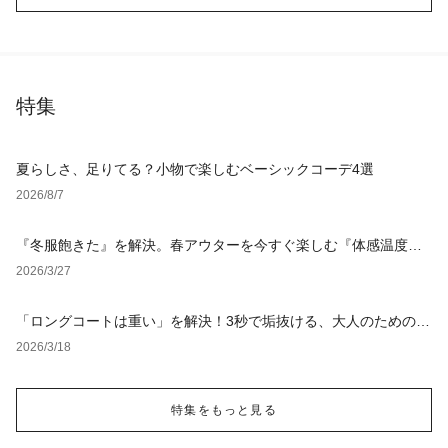
特集
夏らしさ、足りてる？小物で楽しむベーシックコーデ4選
2026/8/7
『冬服飽きた』を解決。春アウターを今すぐ楽しむ『体感温度
別』レイヤード術
2026/3/27
「ロングコートは重い」を解決！3秒で垢抜ける、大人のための
「軽やか見え」着こなし術
2026/3/18
特集をもっと見る