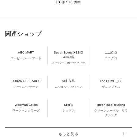
13
13
件 /
件中
関連ショップ
ABC-MART
Super Sports XEBIO
ユニクロ
&mall店
エービーシー・マート
ユニクロ
スーパースポーツゼビオ
URBAN RESEARCH
無印良品
The COMP＿US
アーバンリサーチ
ムジルシリョウヒン
ザコンプアス
Workman Colors
SHIPS
green label relaxing
ワークマンカラーズ
シップス
グリーンレーベル リラ
クシング
もっと見る