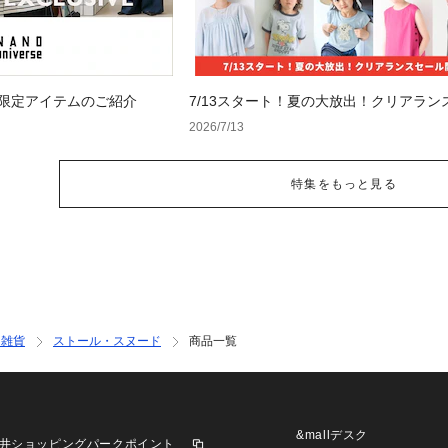
 WEB限定アイテムのご紹介
7/13スタート！夏の大放出！クリアラン
開幕
2026/7/13
特集をもっと見る
ン雑貨
ストール・スヌード
商品一覧
&mallデスク
井ショッピングパークポイント