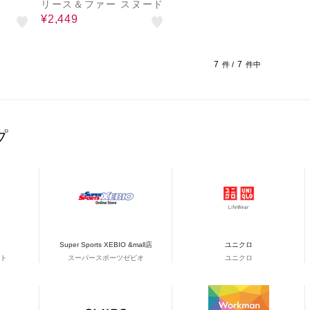
リース＆ファー スヌード
¥2,449
7
7
件 /
件中
プ
Super Sports XEBIO &mall店
ユニクロ
ト
スーパースポーツゼビオ
ユニクロ