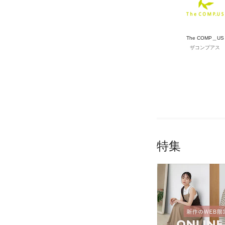
The COMP＿US
ザコンプアス
特集