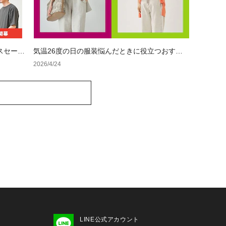
スセール
気温26度の日の服装悩んだときに役立つおすす
めコーデ例
2026/4/24
LINE公式アカウント