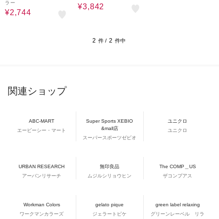
ラー
¥3,842
¥2,744
2
2
件 /
件中
関連ショップ
ABC-MART
Super Sports XEBIO
ユニクロ
&mall店
エービーシー・マート
ユニクロ
スーパースポーツゼビオ
URBAN RESEARCH
無印良品
The COMP＿US
アーバンリサーチ
ムジルシリョウヒン
ザコンプアス
Workman Colors
gelato pique
green label relaxing
ワークマンカラーズ
ジェラートピケ
グリーンレーベル リラ