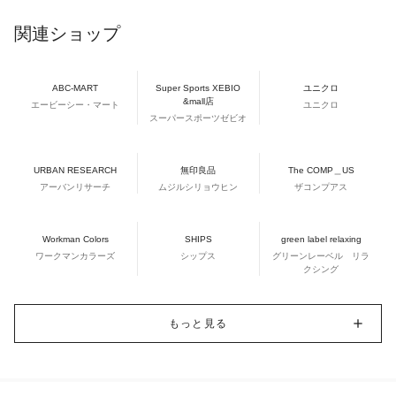
関連ショップ
ABC-MART
Super Sports XEBIO
ユニクロ
&mall店
エービーシー・マート
ユニクロ
スーパースポーツゼビオ
URBAN RESEARCH
無印良品
The COMP＿US
アーバンリサーチ
ムジルシリョウヒン
ザコンプアス
Workman Colors
SHIPS
green label relaxing
ワークマンカラーズ
シップス
グリーンレーベル リラ
クシング
もっと見る