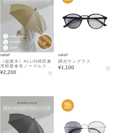
salut!
salut!
《超撥水》ALLIN晴雨兼
調光サングラス
用軽量傘長ノーマルスト
¥1,100
ライプ
¥2,200