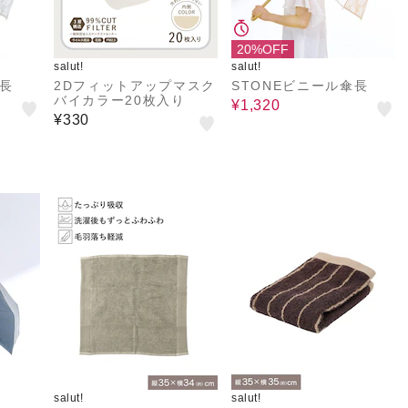
20%OFF
salut!
salut!
傘長
2Dフィットアップマスク
STONEビニール傘長
バイカラー20枚入り
¥1,320
¥330
salut!
salut!