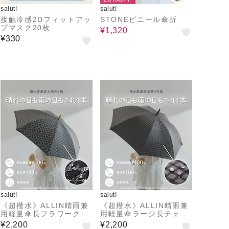
salut!
salut!
接触冷感2Dフィットアッ
STONEビニール傘折
プマスク20枚
¥1,320
¥330
salut!
salut!
《超撥水》ALLIN晴雨兼
《超撥水》ALLIN晴雨兼
用軽量傘長フラワークロ
用軽量傘ラージ長チェッ
ス
ク
¥2,200
¥2,200