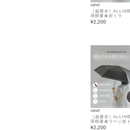
salut!
《超撥水》ALLIN
用軽量傘折ミラ
¥2,200
salut!
《超撥水》ALLIN
用軽量傘ラージ折
ルストライプ
¥2,200