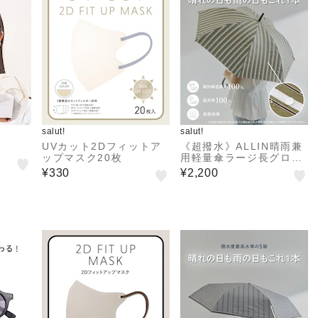
salut!
salut!
UVカット2Dフィットア
《超撥水》ALLIN晴雨兼
ップマスク20枚
用軽量傘ラージ長グロー
ストライプ
¥330
¥2,200