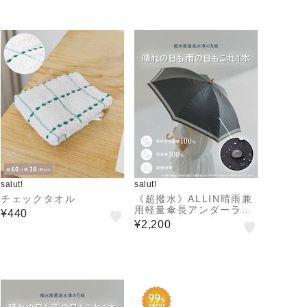
salut!
salut!
チェックタオル
《超撥水》ALLIN晴雨兼
用軽量傘長アンダーライ
¥440
ン
¥2,200