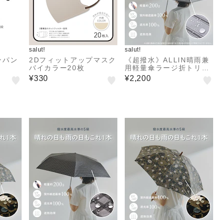
salut!
salut!
ンパン
2Dフィットアップマスク
《超撥水》ALLIN晴雨兼
バイカラー20枚
用軽量傘ラージ折トリプ
ルストライプ
¥330
¥2,200