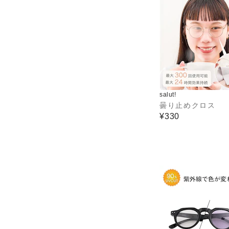
salut!
曇り止めクロス
¥330