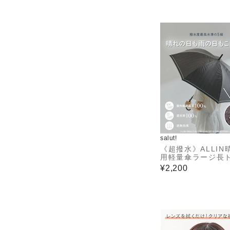
salut!
《超撥水》ALLIN
用軽量傘ラージ長
ルストライプ
¥2,200