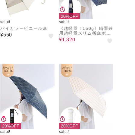
20%OFF
salut!
salut!
バイカラービニール傘
《超軽量！150g》晴雨兼
用超軽量スリム折傘ボー
¥550
ダー
¥1,320
20%OFF
20%OFF
salut!
salut!