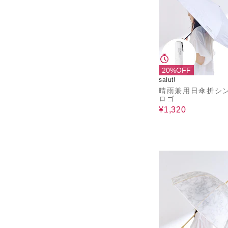
20%OFF
salut!
晴雨兼用日傘折シ
ロゴ
¥1,320