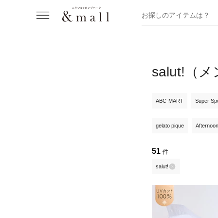
お探しのアイテムは？
salut
ABC-MART
Super Sp
gelato pique
Afternoo
51
件
salut!