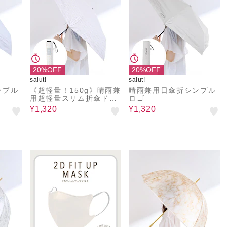
20%OFF
20%OFF
salut!
salut!
ンプル
《超軽量！150g》晴雨兼
晴雨兼用日傘折シンプル
用超軽量スリム折傘ドッ
ロゴ
ト
¥1,320
¥1,320