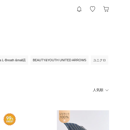
ia L-Breath &mall店
BEAUTY&YOUTH UNITED ARROWS
ユニクロ
人気順