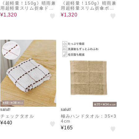
《超軽量！150g》晴雨兼
《超軽量！150g》晴雨兼
用超軽量スリム折傘ドッ
用超軽量スリム折傘ボー
ト
ダー
¥1,320
¥1,320
salut!
salut!
チェックタオル
極みハンドタオル：35×3
4cm
¥440
¥165