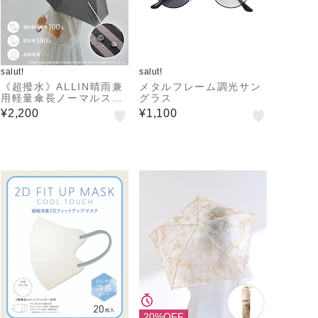
salut!
salut!
《超撥水》ALLIN晴雨兼
メタルフレーム調光サン
用軽量傘長ノーマルスト
グラス
ライプ
¥2,200
¥1,100
20%OFF