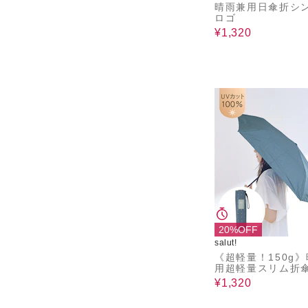
晴雨兼用日傘折シ
ロゴ
¥1,320
20%OFF
salut!
《超軽量！150g
用超軽量スリム折
ト
¥1,320