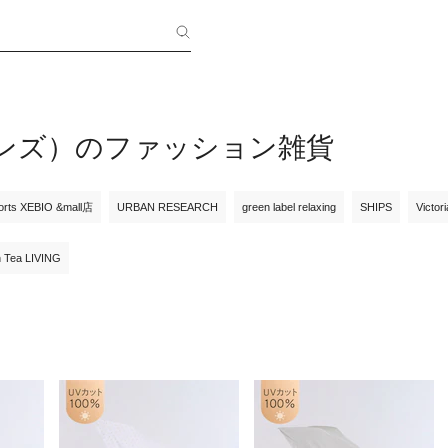
!（メンズ）のファッション雑貨
orts XEBIO &mall店
URBAN RESEARCH
green label relaxing
SHIPS
Victor
n Tea LIVING