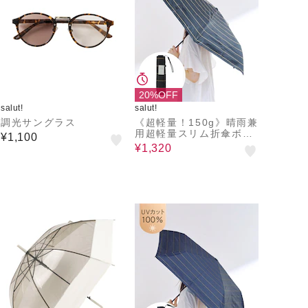
20%OFF
salut!
salut!
調光サングラス
《超軽量！150g》晴雨兼
用超軽量スリム折傘ボー
¥1,100
ダー
¥1,320