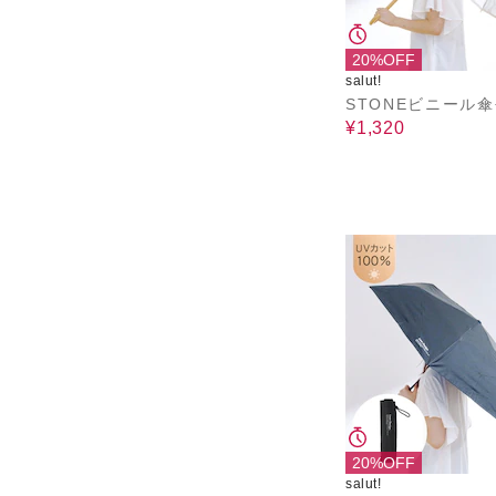
20%OFF
salut!
STONEビニール
¥1,320
20%OFF
salut!