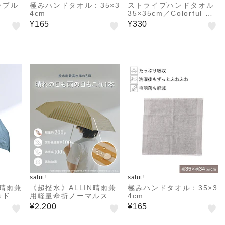
ンプル
極みハンドタオル：35×3
ストライプハンドタオル
4cm
35×35cm／Colorful Sin
k Days
¥165
¥330
salut!
salut!
》晴雨兼
《超撥水》ALLIN晴雨兼
極みハンドタオル：35×3
傘ドッ
用軽量傘折ノーマルスト
4cm
ライプ
¥2,200
¥165